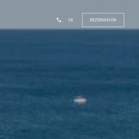
REZERVASYON
TR