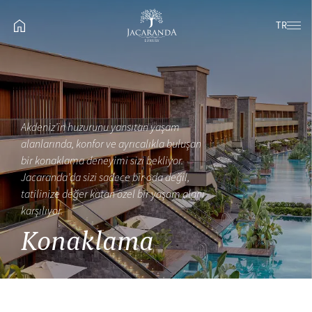
TR
Akdeniz’in huzurunu yansıtan yaşam
alanlarında, konfor ve ayrıcalıkla buluşan
bir konaklama deneyimi sizi bekliyor.
Jacaranda’da sizi sadece bir oda değil,
tatilinize değer katan özel bir yaşam alanı
karşılıyor.
Konaklama