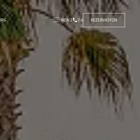
REZERVASYON
URG
MENÜ
TR