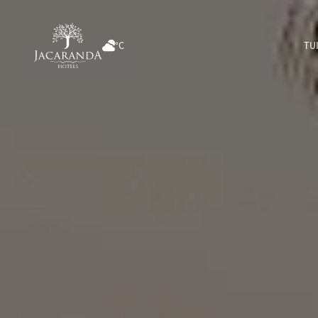
°C
TU