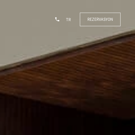
REZERVASYON
TR