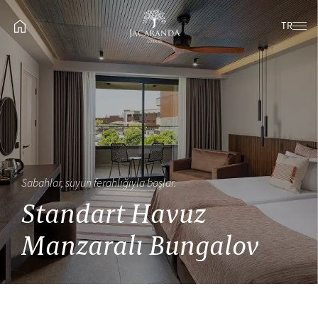
TR
Sabahlar, suyun ferahlığıyla başlar.
Standart Havuz
Manzaralı Bungalov