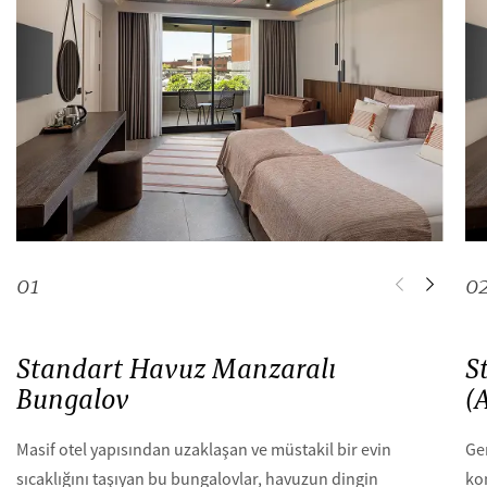
0
1
0
Standart Havuz Manzaralı
S
Bungalov
(
Masif otel yapısından uzaklaşan ve müstakil bir evin
Gen
sıcaklığını taşıyan bu bungalovlar, havuzun dingin
ko