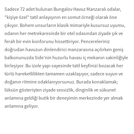
Sadece 72 adet bulunan Bungalov Havuz Manzaralı odalar,
"kişiye özel" tatil anlayışının en somut örneği olarak öne
çıkıyor. Bohem unsurların klasik mimariyle kusursuz uyumu,
odanın her metrekaresinde bir otel odasından ziyade şık ve
ferah bir evin konforunu hissettiriyor. Pencereleriniz
doğrudan havuzun dinlendirici manzarasına açılırken geniş
balkonunuzda Side’nin huzurlu havası iç mekanın sakinliğiyle
birleşiyor. Bu izole yapı sayesinde tatil keyfinizi bozacak her
türlü hareketlilikten tamamen uzaklaşıyor, sadece suyun ve
doğanın ritmine odaklanıyorsunuz. Burada konaklamak;
lüksün gösterişten ziyade sessizlik, dinginlik ve sükunet
anlamına geldiği butik bir deneyimin merkezinde yer almak
anlamına geliyor.