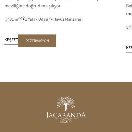
maviliğine doğrudan açılıyor.
Ba
me
2
31 m
1 Yatak Odası
Havuz Manzarası
KEŞFET
REZERVASYON
KE