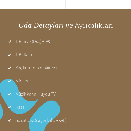
Oda Detayları ve
Ayrıcalıkları
1 Banyo (Duş) + WC
1 Balkon
Saç kurutma makinesi
Mini bar
Müzik kanallı uydu TV
Kasa
Su ısıtıcısı (çay & kahve seti)