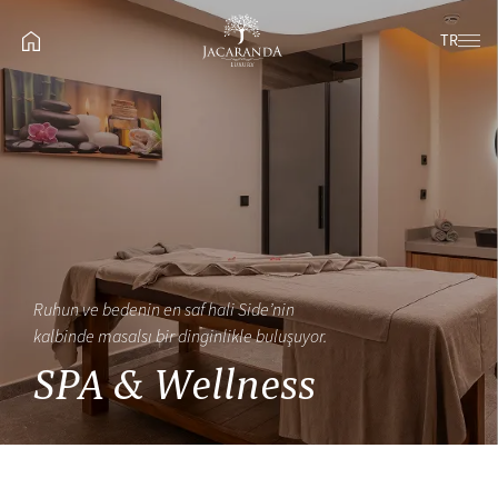
TR
Ruhun ve bedenin en saf hali Side’nin
kalbinde masalsı bir dinginlikle buluşuyor.
SPA & Wellness