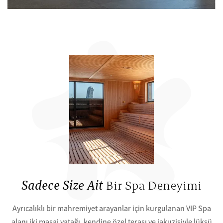
Sadece Size Ait
Bir Spa Deneyimi
Ayrıcalıklı bir mahremiyet arayanlar için kurgulanan VIP Spa
alanı iki masaj yatağı, kendine özel terası ve jakuzisiyle lüksü