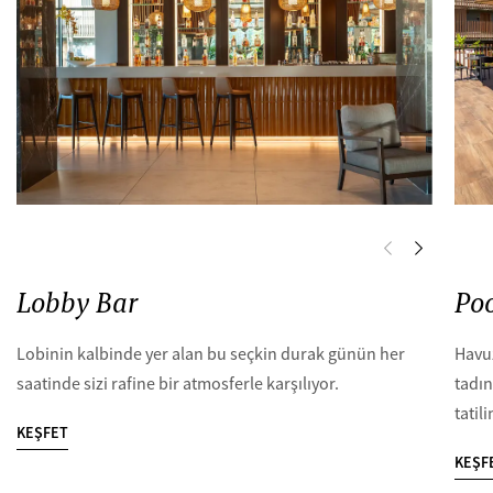
Lobby Bar
Poo
Lobinin kalbinde yer alan bu seçkin durak günün her
Havu
saatinde sizi rafine bir atmosferle karşılıyor.
tadın
tatil
KEŞFET
KEŞF