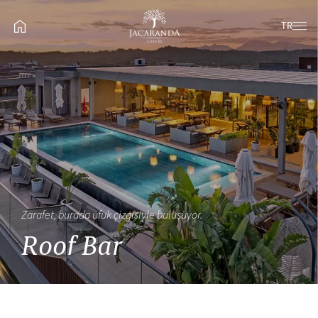
TR
Zarafet, burada ufuk çizgisiyle buluşuyor.
Roof Bar