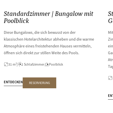
Standardzimmer | Bungalow mit
S
Poolblick
G
Diese Bungalows, die sich bewusst von der
Mi
klassischen Hotelarchitektur abheben und die warme
Zi
Atmosphäre eines freistehenden Hauses vermitteln,
ei
öffnen sich direkt zur stillen Weite des Pools.
Ga
At
2
31 m
1 Schlafzimmer
Poolblick
Ta
ENTDECKEN
RESERVIERUNG
EN