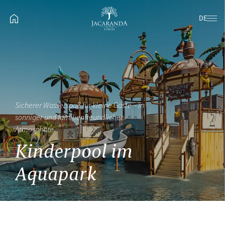
DE
Sicherer Wasserspaß für kleine Gäste – in
sonniger und familienfreundlicher
Atmosphäre.
Kinderpool im
Aquapark